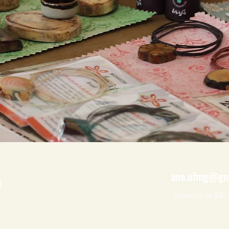
aue.ufmg@gm
desenvolvido por AUÊ