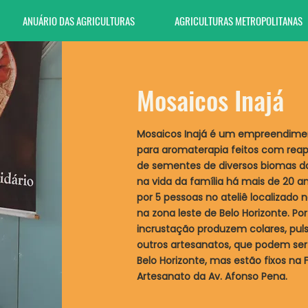
ANUÁRIO DAS AGRICULTURAS
AGRICULTURAS METROPOLITANAS
Mosaicos Inajá
Mosaicos Inajá é um empreendimento
para aromaterapia feitos com rea
de sementes de diversos biomas do
na vida da família há mais de 20 a
por 5 pessoas no ateliê localizado 
na zona leste de Belo Horizonte. P
incrustação produzem colares, puls
outros artesanatos, que podem ser
Belo Horizonte, mas estão fixos na 
Artesanato da Av. Afonso Pena.