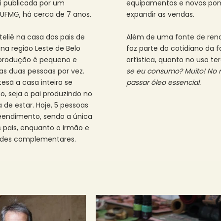
i publicada por um
equipamentos e novos pon
UFMG, há cerca de 7 anos.
expandir as vendas.
liê na casa dos pais de
Além de uma fonte de rend
, na região Leste de Belo
faz parte do cotidiano da 
 produção é pequeno e
artística, quanto no uso te
as duas pessoas por vez.
se eu consumo? Muito! No m
esã a casa inteira se
passar óleo essencial.
, seja o pai produzindo no
 de estar. Hoje, 5 pessoas
eendimento, sendo a única
 pais, enquanto o irmão e
ades complementares.