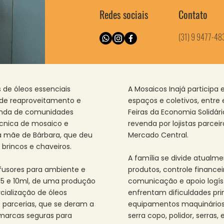
Redes sociais
Contato
(31) 9 9477-48
 de óleos essenciais
A Mosaicos Inajá participa 
 de reaproveitamento e
espaços e coletivos, entre e
inda de comunidades
Feiras da Economia Solidár
técnica de mosaico e
revenda por lojistas parc
la mãe de Bárbara, que deu
Mercado Central.
, brincos e chaveiros.
A família se divide atualm
fusores para ambiente e
produtos, controle financei
2,5 e 10ml, de uma produção
comunicação e apoio logís
cialização de óleos
enfrentam dificuldades pr
 parcerias, que se deram a
equipamentos maquinários
 marcas seguras para
serra copo, polidor, serras,