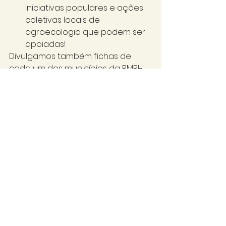
iniciativas populares e ações 
coletivas locais de 
agroecologia que podem ser 
apoiadas! 
Divulgamos também fichas de 
cada um dos municípios da RMBH 
com um resultado preliminar das 
“
INFORMAÇÕES SOBRE AS 
AGRICULTURAS DOS MUNICÍPIOS DA 
REGIÃO METROPOLITANA DE BELO 
HORIZONTE (RMBH)
“
. Estas fichas 
foram sistematizadas pelo grupo 
AUÊ!/UFMG e indicam a importância 
de produzir e atualizar dados para 
visibilizar a presença e a 
diversidade das agriculturas na 
RMBH. 
As informações sobre agriculturas 
nos municípios e a relação das/os 