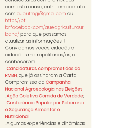
com esta causa, entre em contato 
com 
aue.ufmg@gmail.com
 ou 
https://pt-
br.facebook.com/aue.agriculturaur
bana/
 para que possamos 
atualizar as informações!!!! 
Convidamos vocês, cidadãs e 
cidadãos metropolitanas/os, a 
conhecerem: 
. 
Candidaturas comprometidas da 
RMBH
, que já assinaram a Carta-
Compromisso da 
Campanha 
Nacional Agroecologia nas Eleições
;  
. 
Ação Coletiva Comida de Verdade
; 
. 
Conferência Popular por Soberania 
e Segurança Alimentar e 
Nutricional
; 
. Algumas experiências e dinâmicas 