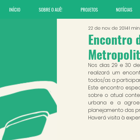
INÍCIO
SOBRE O AUÊ!
PROJETOS
NOTÍCIAS
22 de nov. de 2014
1 min
Encontro d
Metropoli
Nos dias 29 e 30 de
realizará um encon
todos/as a partici
Este encontro especi
sobre o atual conte
urbana e a agroeco
planejamento das pr
Haverá visita à exp