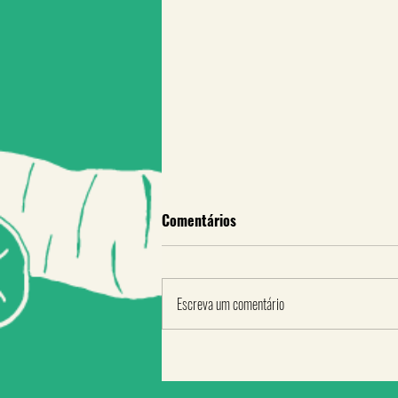
Comentários
Escreva um comentário
A fome não vem sozinha. Você
tem fome de quê?