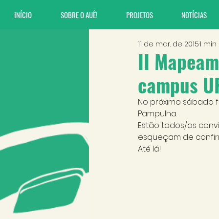
INÍCIO
SOBRE O AUÊ!
PROJETOS
NOTÍCIAS
11 de mar. de 2015
1 min
II Mapeame
campus U
No próximo sábado f
Pampulha.
Estão todos/as conv
esqueçam de confir
Até lá!