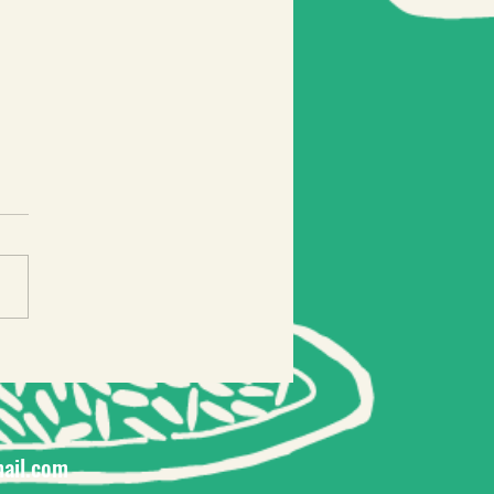
dades de maio
ail.com