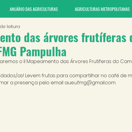
ANUÁRIO DAS AGRICULTURAS
AGRICULTURAS METROPOLITANAS
 de leitura
nto das árvores frutíferas 
FMG Pampulha
aremos o II Mapeamento das Árvores Frutíferas do Ca
idados/as! Levem frutas para compartilhar no café de 
mar a presença pelo email aue.ufmg@gmail.com.