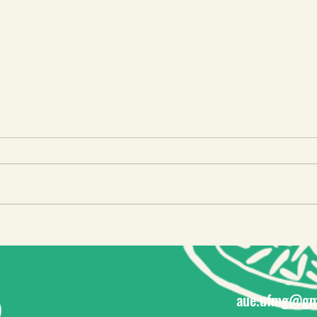
Ativi
IV Encontro Latinoamericano de
Agricultura Urbana e
Periurbana – ELAUP
aue.ufmg@gm