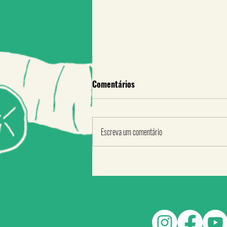
Comentários
Escreva um comentário
A fome não vem sozinha. Você
tem fome de quê?