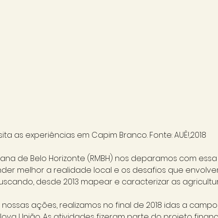
sita as experiências em Capim Branco. Fonte: AUÊ!,2018
tana de Belo Horizonte (RMBH) nos deparamos com essa 
er melhor a realidade local e os desafios que envolvem
buscando, desde 2013 mapear e caracterizar as agricultu
ossas ações, realizamos no final de 2018 idas a campo 
va União. As atividades fizeram parte do projeto financ