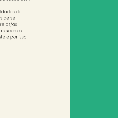
uldades de 
s de se 
re os/as 
is sobre o 
e e por isso 