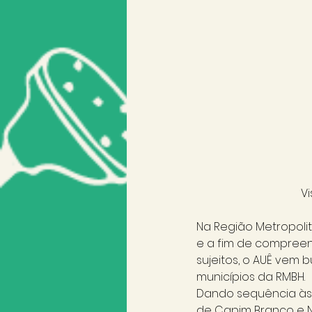
Vi
Na Região Metropoli
e a fim de compreend
sujeitos, o AUÊ vem 
municípios da RMBH. 
Dando sequência às n
de Capim Branco e No