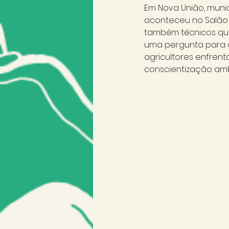
Em Nova União, muni
aconteceu no Salão
também técnicos que
uma pergunta para or
agricultores enfrent
conscientização ambi