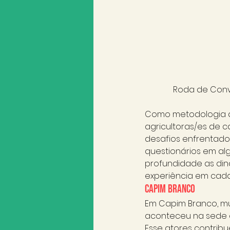
Roda de Conve
Como metodologia d
agricultoras/es de c
desafios enfrentados
questionários em alg
profundidade as dinâ
experiência em cada
Capim Branco
Em Capim Branco, mu
aconteceu na sede d
Esse atores contri