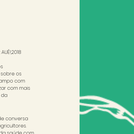
AUÊ!,2018
s 
 sobre os 
 campo com 
zar com mais 
 da 
de conversa 
icultores. 
 da saúde com 