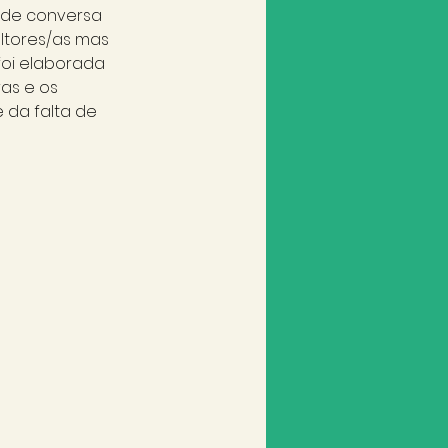
 de conversa 
tores/as mas 
oi elaborada 
as e os 
 da falta de 