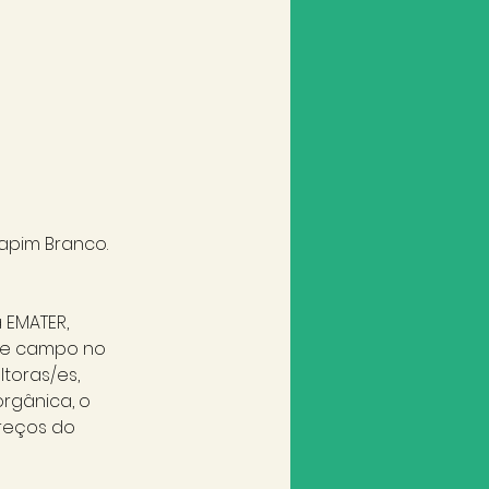
apim Branco. 
EMATER, 
 de campo no 
toras/es, 
gânica, o 
reços do 