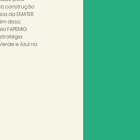
 à construção 
ica da EMATER 
m disso, 
a FAPEMIG: 
tratégia 
Verde e Azul na 