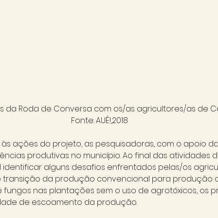
as da Roda de Conversa com os/as agricultores/as de C
Fonte: AUÊ!,2018
às ações do projeto, as pesquisadoras, com o apoio da 
iências produtivas no município. Ao final das atividades
l identificar alguns desafios enfrentados pelas/os agricul
 transição da produção convencional para produção or
e fungos nas plantações sem o uso de agrotóxicos, os p
ldade de escoamento da produção. 