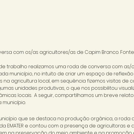
rsa com os/as agricultores/as de Capim Branco. Fonte: 
e trabalho realizamos uma roda de conversa com as/o
ada município, no intuito de criar um espaço de reflexão
 na agricultura local, em sequência fizemos visitas de
umas unidades produtivas, o que nos possibilitou visuali
micas locais.  A seguir, compartilhamos um breve relato
 município.
nicípio que se destaca na produção orgânica, a roda 
a EMATER e contou com a presença de agricultoras e agr
buem na preservação do meio ambiente e na promoção