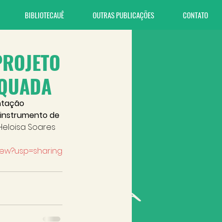
BIBLIOTECAUÊ
OUTRAS PUBLICAÇÕES
CONTATO
PROJETO
EQUADA
ntação 
 instrumento de 
Heloisa Soares 
view?usp=sharing