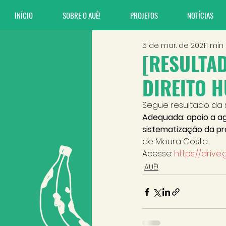
INÍCIO
SOBRE O AUÊ!
PROJETOS
NOTÍCIAS
5 de mar. de 2021
1 min
[RESULTA
DIREITO 
Segue resultado da s
Adequada: apoio a ag
sistematização da p
de Moura Costa. 
Acesse: 
https://driv
AUÊ!