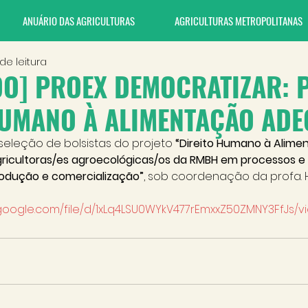
ANUÁRIO DAS AGRICULTURAS
AGRICULTURAS METROPOLITANAS
 de leitura
DO] PROEX DEMOCRATIZAR: 
HUMANO À ALIMENTAÇÃO AD
eleção de bolsistas do projeto 
“Direito Humano à Alime
ricultoras/es agroecológicas/os da RMBH em processos e
rodução e comercialização”
, sob coordenação da profa. 
e.google.com/file/d/1xLq4LSU0WYkV477rEmxxZ50ZMNY3FfJs/