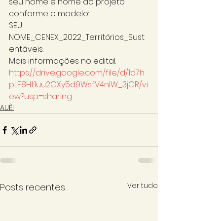
seu nome e nome do projeto 
conforme o modelo:
SEU 
NOME_CENEX_2022_Territórios_Sust
entáveis. 
Mais informações no edital: 
https://drive.google.com/file/d/1d7h
pLF8Ht1uu2CXy5d9WsfV4nIW_3jCR/vi
ew?usp=sharing
AUÊ!
Ver tudo
Posts recentes