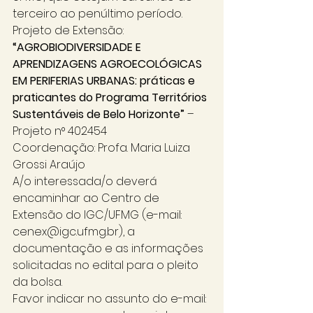
terceiro ao penúltimo período. 
Projeto de Extensão: 
“AGROBIODIVERSIDADE E 
APRENDIZAGENS AGROECOLÓGICAS 
EM PERIFERIAS URBANAS: práticas e 
praticantes do Programa Territórios 
Sustentáveis de Belo Horizonte”
 – 
Projeto n° 402454
Coordenação: Profa. Maria Luiza 
Grossi Araújo 
A/o interessada/o deverá 
encaminhar ao Centro de 
Extensão do IGC/UFMG (e-mail: 
cenex@igc.ufmg.br), a 
documentação e as informações 
solicitadas no edital para o pleito 
da bolsa. 
Favor indicar no assunto do e-mail: 