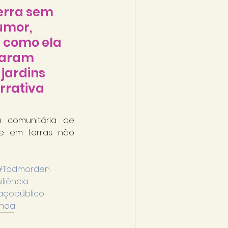
erra sem 
umor, 
 como ela 
taram 
jardins 
rrativa 
a comunitária de 
e em terras não 
#Todmorden
iliência
açopúblico
nda