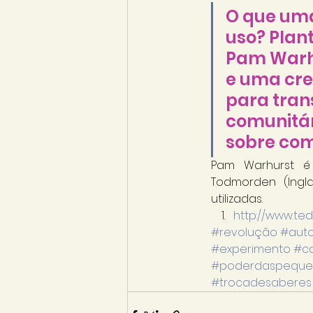
O que uma
uso? Plan
Pam Warhu
e uma cre
para tran
comunitár
sobre co
Pam Warhurst é c
Todmorden (Ingl
utilizadas.
http://www.te
#revolução
#aut
#experimento
#ca
#poderdaspeque
#trocadesaberes