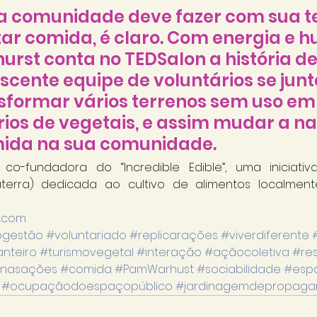
 comunidade deve fazer com sua t
tar comida, é claro. Com energia e h
rst conta no TEDSalon a história de
scente equipe de voluntários se jun
sformar vários terrenos sem uso em 
ios de vegetais, e assim mudar a na
mida na sua comunidade.
o-fundadora do “Incredible Edible”, uma iniciativ
aterra) dedicada ao cultivo de alimentos localment
d.com
ogestão
#voluntariado
#replicarações
#viverdiferente
nteiro
#turismovegetal
#interação
#açãocoletiva
#res
nasações
#comida
#PamWarhust
#sociabilidade
#esp
#ocupaçãodoespaçopúblico
#jardinagemdepropaga